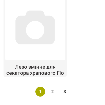
Лезо змінне для
секатора храпового Flo
1
2
3