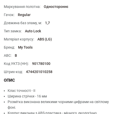
Маркування полотна:
Одностороннє
Гачок:
Regular
Довжина баз зламу, м:
1,7
Тип замка:
Auto Lock
Матеріал корпусу:
ABS (LG)
Бренд:
My Tools
ABC:
B
Код УКТЗ (НН):
901780100
Штрих-код:
4744201010258
ОПИС
Клас точності - II
Ширина стрічки - 16 мм
Розмітка виконана великими чорними цифрами на світлому
фоні.
Корпус виконан з ABS-пластика - міцного, екологічно